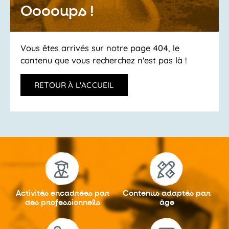
Ooooups !
Vous êtes arrivés sur notre page 404, le
contenu que vous recherchez n'est pas là !
RETOUR À L'ACCUEIL
Activités encadrées
par
Contenus adaptés
par
des professionnels
âge