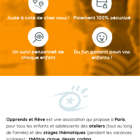
Juste à coté
de chez vous !
Paiement 100%
sécurisé
Un suivi personnel
de
Du fun garanti
pour vos
chaque enfant
enfants !
a
pprends et Rêve
est une association qui propose à
Paris
,
pour tous les enfants et adolescents des
ateliers
(tout au long
de l'année) et des
stages thématiques
(pendant les vacances
scolaires) :
théâtre
,
cirque
,
dessin
,
coding
...