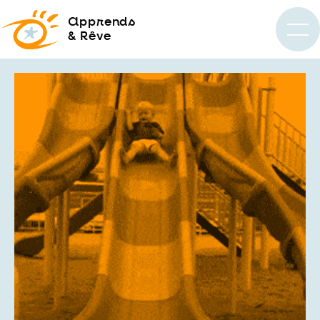
a
pprends
& Rêve