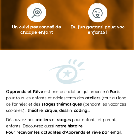
Un suivi personnel
de
Du fun garanti
pour vos
chaque enfant
enfants !
a
pprends et Rêve
est une association qui propose à
Paris
,
pour tous les enfants et adolescents des
ateliers
(tout au long
de l'année) et des
stages thématiques
(pendant les vacances
scolaires) :
théâtre
,
cirque
,
dessin
,
coding
...
Découvrez nos
ateliers
et
stages
pour enfants et parents-
enfants. Découvrez aussi
notre histoire
.
Pour recevoir les actualités d'Apprends et rêve par email,