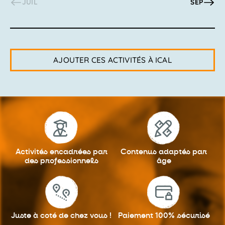
JUIL
SEP
AJOUTER CES ACTIVITÉS À ICAL
Activités encadrées
par
Contenus adaptés
par
des professionnels
âge
Juste à coté
de chez vous !
Paiement 100%
sécurisé