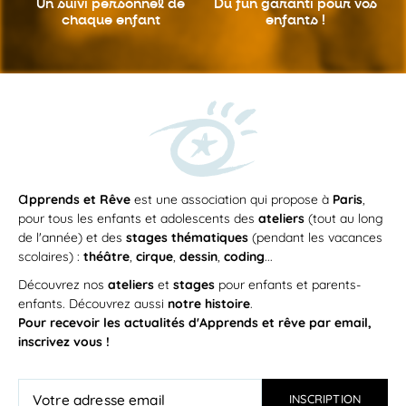
Un suivi personnel
de
Du fun garanti
pour vos
chaque enfant
enfants !
a
pprends et Rêve
est une association qui propose à
Paris
,
pour tous les enfants et adolescents des
ateliers
(tout au long
de l'année) et des
stages thématiques
(pendant les vacances
scolaires) :
théâtre
,
cirque
,
dessin
,
coding
...
Découvrez nos
ateliers
et
stages
pour enfants et parents-
enfants. Découvrez aussi
notre histoire
.
Pour recevoir les actualités d'Apprends et rêve par email,
inscrivez vous !