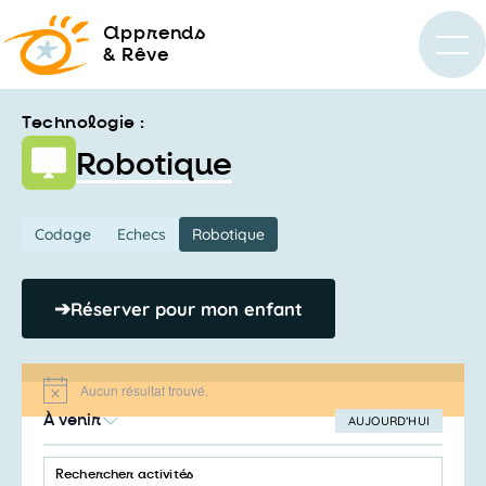
a
pprends
& Rêve
Technologie :
Robotique
Codage
Echecs
Robotique
➔
Réserver pour mon enfant
Aucun résultat trouvé.
Notice
À venir
AUJOURD’HUI
SÉLECTIONNEZ
Recherche
LA
SAISIR
et
DATE
MOT-