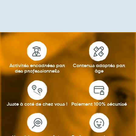
Activités encadrées
par
Contenus adaptés
par
des professionnels
âge
Juste à coté
de chez vous !
Paiement 100%
sécurisé