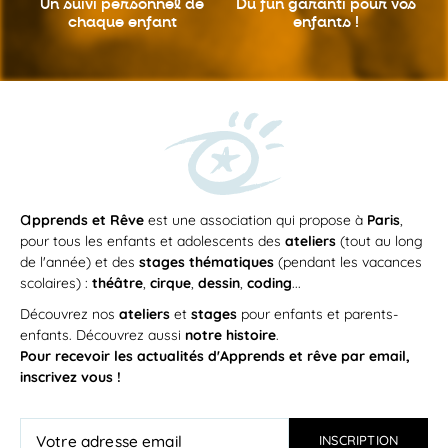
Un suivi personnel
de
Du fun garanti
pour vos
chaque enfant
enfants !
a
pprends et Rêve
est une association qui propose à
Paris
,
pour tous les enfants et adolescents des
ateliers
(tout au long
de l'année) et des
stages thématiques
(pendant les vacances
scolaires) :
théâtre
,
cirque
,
dessin
,
coding
...
Découvrez nos
ateliers
et
stages
pour enfants et parents-
enfants. Découvrez aussi
notre histoire
.
Pour recevoir les actualités d'Apprends et rêve par email,
inscrivez vous !