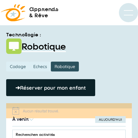
a
pprends
& Rêve
Technologie :
Robotique
Codage
Echecs
Robotique
➔
Réserver pour mon enfant
Aucun résultat trouvé.
Notice
À venir
AUJOURD’HUI
SÉLECTIONNEZ
Recherche
LA
SAISIR
et
DATE
MOT-