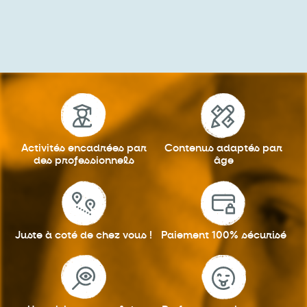
Activités encadrées
par
Contenus adaptés
par
des professionnels
âge
Juste à coté
de chez vous !
Paiement 100%
sécurisé