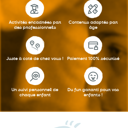
Activités encadrées
par
Contenus adaptés
par
des professionnels
âge
Juste à coté
de chez vous !
Paiement 100%
sécurisé
Un suivi personnel
de
Du fun garanti
pour vos
chaque enfant
enfants !