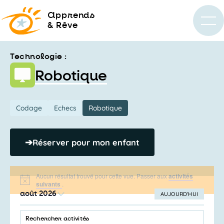
a
pprends
& Rêve
Technologie :
Robotique
Codage
Echecs
Robotique
➔
Réserver pour mon enfant
Aucun résultat trouvé pour cette vue. Passer aux
activités
Notice
suivants
.
août 2026
AUJOURD’HUI
SÉLECTIONNEZ
Recherche
UNE
SAISIR
et
DATE.
MOT-