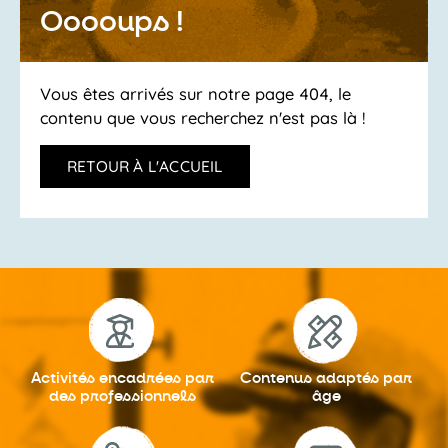
Ooooups !
Vous êtes arrivés sur notre page 404, le
contenu que vous recherchez n'est pas là !
RETOUR À L'ACCUEIL
Activités encadrées
par
Contenus adaptés
par
des professionnels
âge