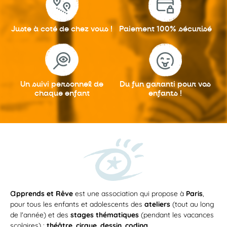
Juste à coté
de chez vous !
Paiement 100%
sécurisé
Un suivi personnel
de
Du fun garanti
pour vos
chaque enfant
enfants !
a
pprends et Rêve
est une association qui propose à
Paris
,
pour tous les enfants et adolescents des
ateliers
(tout au long
de l'année) et des
stages thématiques
(pendant les vacances
scolaires) :
théâtre
,
cirque
,
dessin
,
coding
...