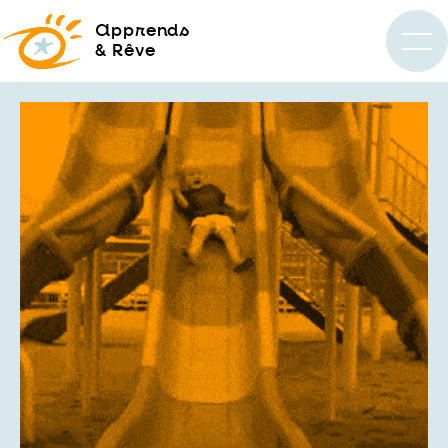
a
pprends
& Rêve