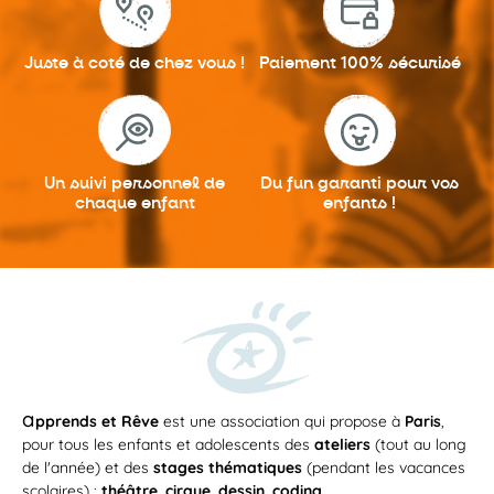
Juste à coté
de chez vous !
Paiement 100%
sécurisé
Un suivi personnel
de
Du fun garanti
pour vos
chaque enfant
enfants !
a
pprends et Rêve
est une association qui propose à
Paris
,
pour tous les enfants et adolescents des
ateliers
(tout au long
de l'année) et des
stages thématiques
(pendant les vacances
scolaires) :
théâtre
,
cirque
,
dessin
,
coding
...