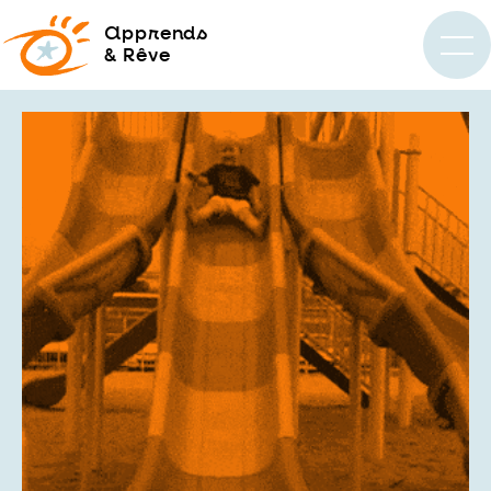
a
pprends
& Rêve