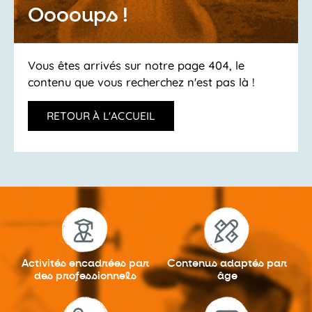
Ooooups !
Vous êtes arrivés sur notre page 404, le
contenu que vous recherchez n'est pas là !
RETOUR À L'ACCUEIL
Activités encadrées
par
Contenus adaptés
par
des professionnels
âge