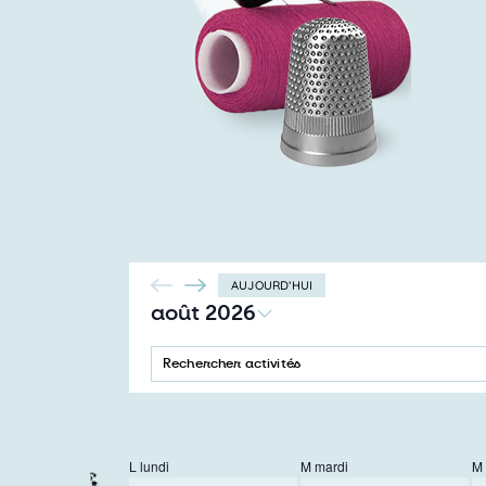
AUJOURD’HUI
août 2026
SÉLECTIONNEZ
UNE
SAISIR
Recherche
DATE.
MOT-
CLÉ.
et
RECHERCHER
ACTIVITÉS
navigation
PAR
L
lundi
MOT-
M
mardi
M
CLÉ.