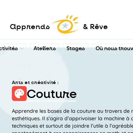
a
pprends
& Rêve
ctivités
Ateliers
Stages
Où nous trou
Arts et créativité :
Couture
Apprendre les bases de la couture au travers de ré
esthétiques. Il s’agira d’apprivoiser la machine 
techniques et surtout de joindre l’utile à l’agréab
spontanément à ses connaissances en math et en g