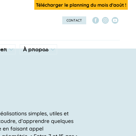
Télécharger le planning du mois d'août !
CONTACT
ver
À propos
alisations simples, utiles et
à coudre, d’apprendre quelques
le en faisant appel
éométrie. • Entre 7 et 15 ans •