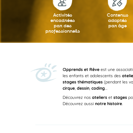
Activités
Contenus
encadrées
adaptés
par des
par âge
professionnels
a
pprends et Rêve
est une associat
les enfants et adolescents des
ateli
stages thématiques
(pendant les va
cirque
,
dessin
,
coding
...
Découvrez nos
ateliers
et
stages
po
Découvrez aussi
notre histoire
.