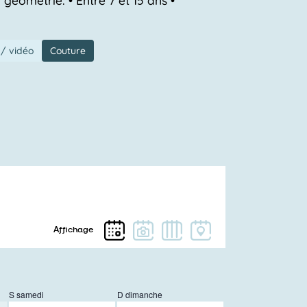
/ vidéo
Couture
S
samedi
D
dimanche