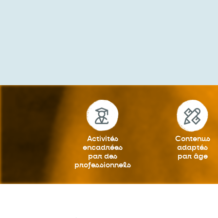
Activités
Contenus
encadrées
adaptés
par des
par âge
professionnels