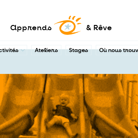
a
pprends
& Rêve
ctivités
Ateliers
Stages
Où nous trou