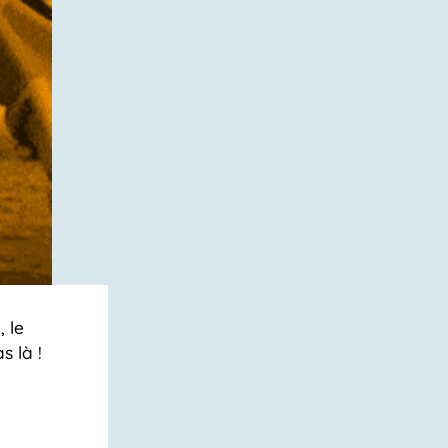
 le
s là !