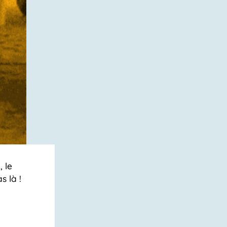
 le
s là !