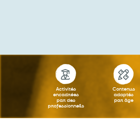
Activités
Contenus
encadrées
adaptés
par des
par âge
professionnels