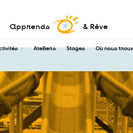
a
pprends
& Rêve
ctivités
Ateliers
Stages
Où nous trou