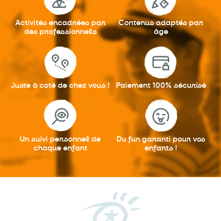
Activités encadrées
par
Contenus adaptés
par
des professionnels
âge
Juste à coté
de chez vous !
Paiement 100%
sécurisé
Un suivi personnel
de
Du fun garanti
pour vos
chaque enfant
enfants !