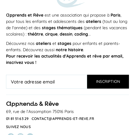
a
pprends et Rêve
est une association qui propose à
Paris
,
pour tous les enfants et adolescents des
ateliers
(tout au long
de l'année) et des
stages thématiques
(pendant les vacances
scolaires) :
théâtre
,
cirque
,
dessin
,
coding
...
Découvrez nos
ateliers
et
stages
pour enfants et parents-
enfants. Découvrez aussi
notre histoire
.
Pour recevoir les actualités d'Apprends et rêve par email,
inscrivez vous !
a
pprends & Rêve
69, rue de l’Assomption 75016 Paris
01 81 51 63 29
CONTACT@APPRENDS-ET-REVE.FR
SUIVEZ NOUS