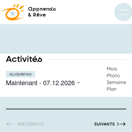
a
pprends
& Rêve
Activités
Recherc
Mois
AUJOURD’HUI
Photo
et
Maintenant
 - 
07.12.2026
Semaine
navigati
Plan
SÉLECTIONNEZ
de
LA
vues
DATE
Activités
ACTIVITÉS
ACTIVITÉS
PRÉCÉDENTS
SUIVANTS