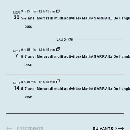
9 h 15 min
-
12 h 45 min
MER
30
5-7 ans: Mercredi multi activités/ Matin/ SARRAIL: De l’angla
995€
Oct 2026
9 h 15 min
-
12 h 45 min
MER
7
5-7 ans: Mercredi multi activités/ Matin/ SARRAIL: De l’angla
995€
9 h 15 min
-
12 h 45 min
MER
14
5-7 ans: Mercredi multi activités/ Matin/ SARRAIL: De l’angla
995€
ACTIVITÉS
ACTIVITÉS
PRÉCÉDENTS
SUIVANTS