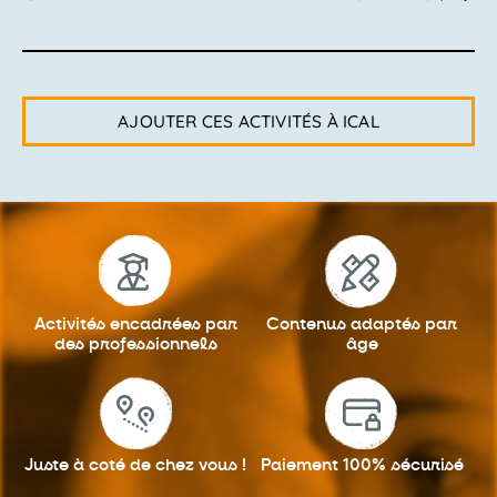
AJOUTER CES ACTIVITÉS À ICAL
Activités encadrées
par
Contenus adaptés
par
des professionnels
âge
Juste à coté
de chez vous !
Paiement 100%
sécurisé