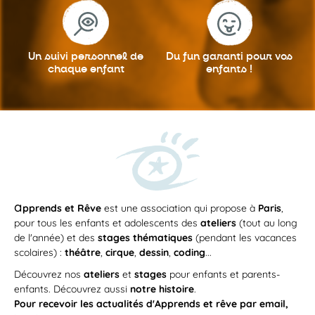
Un suivi personnel
de
Du fun garanti
pour vos
chaque enfant
enfants !
a
pprends et Rêve
est une association qui propose à
Paris
,
pour tous les enfants et adolescents des
ateliers
(tout au long
de l'année) et des
stages thématiques
(pendant les vacances
scolaires) :
théâtre
,
cirque
,
dessin
,
coding
...
Découvrez nos
ateliers
et
stages
pour enfants et parents-
enfants. Découvrez aussi
notre histoire
.
Pour recevoir les actualités d'Apprends et rêve par email,