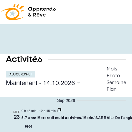
a
pprends
& Rêve
Activités
Recherc
Mois
AUJOURD’HUI
Photo
et
Maintenant
 - 
14.10.2026
Semaine
navigati
Plan
SÉLECTIONNEZ
de
LA
vues
DATE
Sep 2026
Activités
9 h 15 min
-
12 h 45 min
MER
23
5-7 ans: Mercredi multi activités/ Matin/ SARRAIL: De l’angla
995€