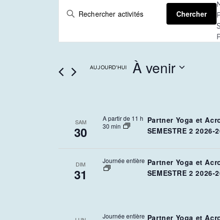
Recherche
SAISIR
Chercher
MOT-
et
CLÉ.
RECHERCHER
ACTIVITÉS
navigation
PAR
MOT-
À venir
de
CLÉ.
AUJOURD’HUI
SÉLECTIONNEZ
vues
LA
DATE
Activités
A partir de 11 h
Partner Yoga et Acr
SAM
30 min
30
SEMESTRE 2 2026-2
Journée entière
Partner Yoga et Acr
DIM
31
SEMESTRE 2 2026-2
Journée entière
Partner Yoga et Acr
LUN