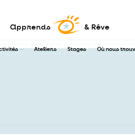
a
pprends
& Rêve
ctivités
Ateliers
Stages
Où nous trou