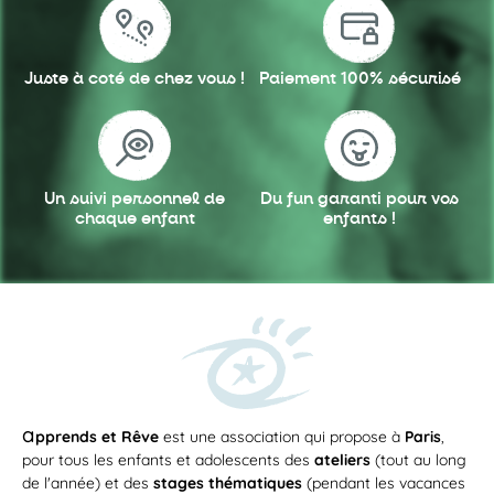
Juste à coté
de chez vous !
Paiement 100%
sécurisé
Un suivi personnel
de
Du fun garanti
pour vos
chaque enfant
enfants !
a
pprends et Rêve
est une association qui propose à
Paris
,
pour tous les enfants et adolescents des
ateliers
(tout au long
de l'année) et des
stages thématiques
(pendant les vacances