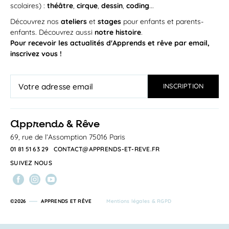
scolaires) :
théâtre
,
cirque
,
dessin
,
coding
...
Découvrez nos
ateliers
et
stages
pour enfants et parents-
enfants. Découvrez aussi
notre histoire
.
Pour recevoir les actualités d'Apprends et rêve par email,
inscrivez vous !
a
pprends & Rêve
69, rue de l’Assomption 75016 Paris
01 81 51 63 29
CONTACT@APPRENDS-ET-REVE.FR
SUIVEZ NOUS
©2026
APPRENDS ET RÊVE
Mentions légales & RGPD