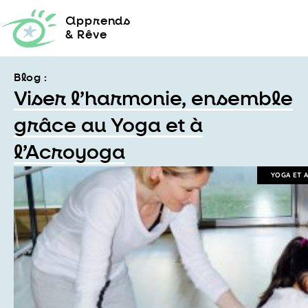
a
pprends
& Rêve
Blog :
Viser l’harmonie, ensemble
grâce au Yoga et à
l’Acroyoga
YOGA ET 