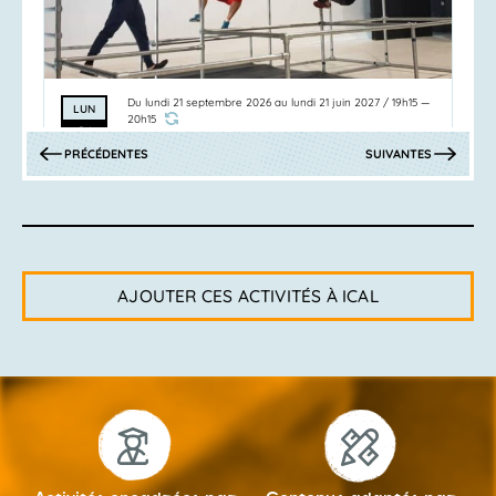
Du
lundi 21 septembre 2026
au
lundi 21 juin 2027
/
19h15
—
LUN
20h15
21
Parkour challenge: transformer
ACTIVITÉS
ACTIVITÉS
PRÉCÉDENTES
SUIVANTES
SEP
chaque obstacle en défi
Un atelier dynamique et stimulant pour
découvrir l’univers du parkour à...
LYCÉE PUBLIQUE LA FONTAINE
ATELIER
AJOUTER CES ACTIVITÉS À ICAL