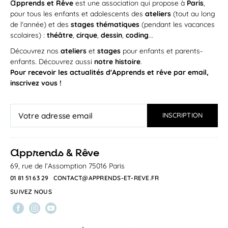
a
pprends et Rêve
est une association qui propose à
Paris
,
hebdomadaire, nous allons...
pour tous les enfants et adolescents des
ateliers
(tout au long
APPRENDS ET RÊVE
de l'année) et des
stages thématiques
(pendant les vacances
scolaires) :
théâtre
,
cirque
,
dessin
,
coding
...
ATELIER
Découvrez nos
ateliers
et
stages
pour enfants et parents-
enfants. Découvrez aussi
notre histoire
.
Pour recevoir les actualités d'Apprends et rêve par email,
inscrivez vous !
Du
mardi 22 septembre 2026
au
mardi 22 juin 2027
/
MAR
a
pprends & Rêve
15h00
—
16h45
22
Les petits artistes se révèlent
69, rue de l’Assomption 75016 Paris
SEP
Donner libre court à son imagination dans la
01 81 51 63 29
CONTACT@APPRENDS-ET-REVE.FR
joie, en explorant les moyens...
SUIVEZ NOUS
APPRENDS ET RÊVE
ATELIER