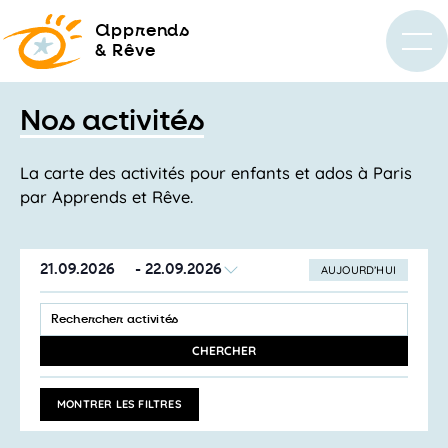
a
pprends
& Rêve
Nos activités
La carte des activités pour enfants et ados à Paris
par Apprends et Rêve.
21.09.2026
 - 
22.09.2026
AUJOURD’HUI
SÉLECTIONNEZ
Recherche
LA
SAISIR
et
DATE
MOT-
navigation
CLÉ.
CHERCHER
RECHERCHER
de
ACTIVITÉS
vues
PAR
MONTRER LES FILTRES
MOT-
Activités
CLÉ.