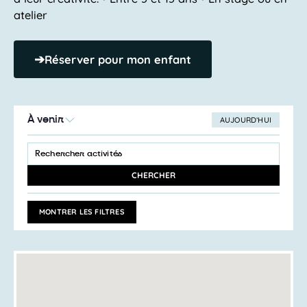
atelier
➔
Réserver pour mon enfant
À venir
AUJOURD’HUI
SÉLECTIONNEZ
Recherche
LA
SAISIR
et
DATE
MOT-
navigation
CLÉ.
CHERCHER
RECHERCHER
de
ACTIVITÉS
vues
PAR
MONTRER LES FILTRES
MOT-
Activités
CLÉ.