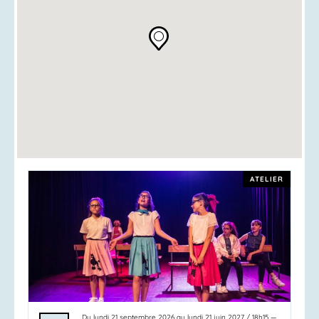
ATELIER
Du
lundi 21 septembre 2026
au
lundi 21 juin 2027
/
18h15
—