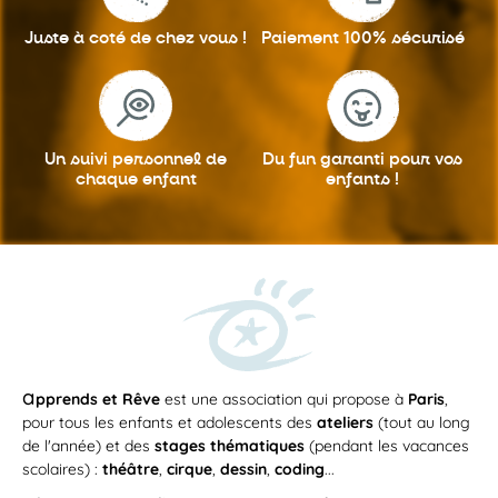
du théâtre, les adolescents...
APPRENDS ET RÊVE
Juste à coté
de chez vous !
Paiement 100%
sécurisé
ATELIER
Un suivi personnel
de
Du fun garanti
pour vos
chaque enfant
enfants !
Du
mercredi 23 septembre 2026
au
mercredi 23 juin 2027
MER
/
13h30
—
17h30
23
5-7 ans: Mercredi multi activités/
SEP
après-midi/ ASSOMPTION : De l’art
aux sciences en passant par le Hip
a
pprends et Rêve
Hop, musique et chant, la cuisine et
est une association qui propose à
Paris
,
la Comédie musicale en 2026-2027
pour tous les enfants et adolescents des
ateliers
(tout au long
de l'année) et des
Avec cette formule, nous proposons à vos
stages thématiques
(pendant les vacances
enfants de participer à 3...
scolaires) :
théâtre
,
cirque
,
dessin
,
coding
...
APPRENDS ET RÊVE