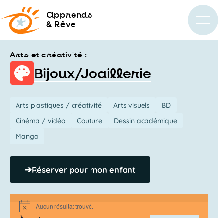
a
pprends
& Rêve
Arts et créativité :
Bijoux/Joaillerie
Arts plastiques / créativité
Arts visuels
BD
Cinéma / vidéo
Couture
Dessin académique
Manga
➔
Réserver pour mon enfant
Aucun résultat trouvé.
Notice