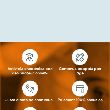
Activités encadrées
par
Contenus adaptés
par
des professionnels
âge
Juste à coté
de chez vous !
Paiement 100%
sécurisé