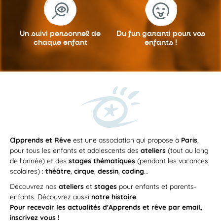
Un suivi personnel
de
Du fun garanti
pour vos
chaque enfant
enfants !
a
pprends et Rêve
est une association qui propose à
Paris
,
pour tous les enfants et adolescents des
ateliers
(tout au long
de l'année) et des
stages thématiques
(pendant les vacances
scolaires) :
théâtre
,
cirque
,
dessin
,
coding
...
Découvrez nos
ateliers
et
stages
pour enfants et parents-
enfants. Découvrez aussi
notre histoire
.
Pour recevoir les actualités d'Apprends et rêve par email,
inscrivez vous !