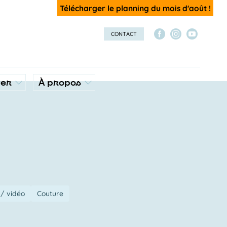
Télécharger le planning du mois d'août !
CONTACT
ver
À propos
/ vidéo
Couture