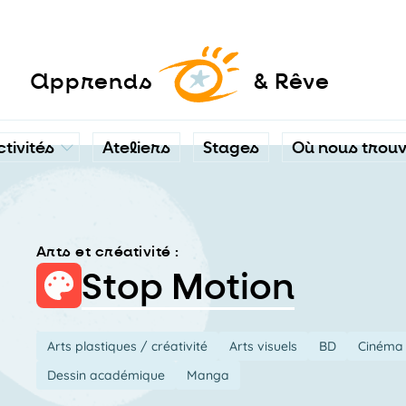
a
pprends
& Rêve
ctivités
Ateliers
Stages
Où nous trou
Arts et créativité :
Stop Motion
Arts plastiques / créativité
Arts visuels
BD
Cinéma 
Dessin académique
Manga