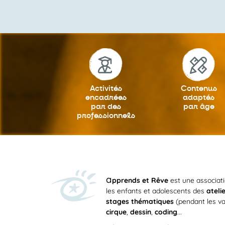
Activités
Contenus
encadrées
adaptés
par des
par âge
professionnels
a
pprends et Rêve
est une associat
les enfants et adolescents des
ateli
stages thématiques
(pendant les va
cirque
,
dessin
,
coding
...