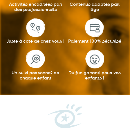
Activités encadrées
par
Contenus adaptés
par
des professionnels
âge
Juste à coté
de chez vous !
Paiement 100%
sécurisé
Un suivi personnel
de
Du fun garanti
pour vos
chaque enfant
enfants !