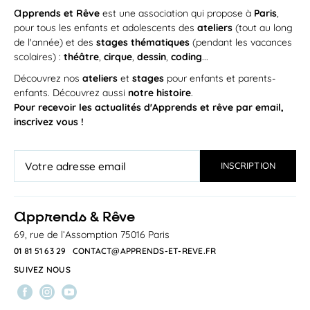
a
pprends et Rêve
est une association qui propose à
Paris
,
pour tous les enfants et adolescents des
ateliers
(tout au long
de l'année) et des
stages thématiques
(pendant les vacances
scolaires) :
théâtre
,
cirque
,
dessin
,
coding
...
Découvrez nos
ateliers
et
stages
pour enfants et parents-
enfants. Découvrez aussi
notre histoire
.
Pour recevoir les actualités d'Apprends et rêve par email,
inscrivez vous !
a
pprends & Rêve
69, rue de l’Assomption 75016 Paris
01 81 51 63 29
CONTACT@APPRENDS-ET-REVE.FR
SUIVEZ NOUS