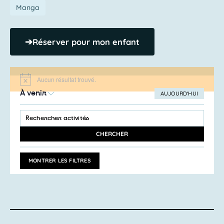
Manga
➔
Réserver pour mon enfant
Aucun résultat trouvé.
Notice
À venir
AUJOURD’HUI
SÉLECTIONNEZ
Recherche
LA
SAISIR
et
DATE
MOT-
navigation
CLÉ.
CHERCHER
RECHERCHER
de
ACTIVITÉS
vues
PAR
MONTRER LES FILTRES
MOT-
Activités
CLÉ.