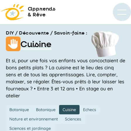
a
pprends
& Rêve
DIY / Découverte / Savoir-faire :
Cuisine
Et si, pour une fois vos enfants vous concoctaient de
bons petits plats ? La cuisine est le lieu des cinq
sens et de tous les apprentissages. Lire, compter,
malaxer, se régaler. Êtes-vous prêts à leur laisser les
fourneaux ? • Entre 3 et 12 ans • En stage ou en
atelier
Botanique
Botanique
Cuisine
Echecs
Nature et environnement
Sciences
Sciences et jardinage