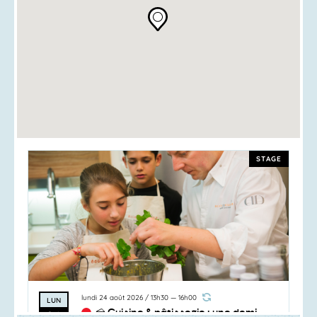
STAGE
lundi 24 août 2026
/
13h30
—
16h00
LUN
🍰 Cuisine & pâtisserie : une demi-
24