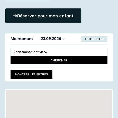
➔
Réserver pour mon enfant
Maintenant
 - 
23.09.2026
AUJOURD’HUI
SÉLECTIONNEZ
Recherche
LA
SAISIR
et
DATE
MOT-
navigation
CLÉ.
CHERCHER
RECHERCHER
de
ACTIVITÉS
vues
PAR
MONTRER LES FILTRES
MOT-
Activités
CLÉ.