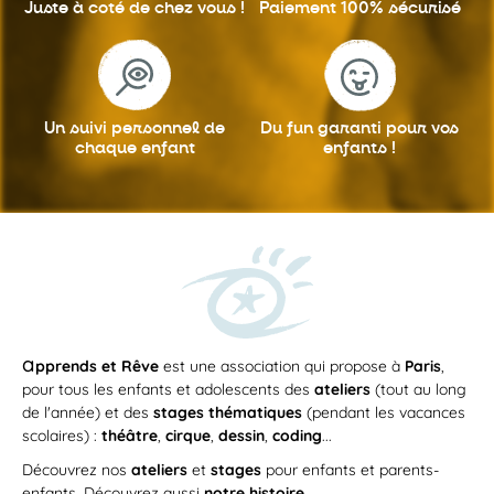
Juste à coté
de chez vous !
Paiement 100%
sécurisé
ATELIER
Un suivi personnel
de
Du fun garanti
pour vos
chaque enfant
enfants !
Du
mardi 22 septembre 2026
au
mardi 22 juin 2027
/
MAR
15h00
—
16h45
22
Vive les Petits Chefs!
SEP
En compagnie de Cécile, qui en plus de
transmettre sa passion pour la cuisine,...
APPRENDS ET RÊVE
a
pprends et Rêve
est une association qui propose à
Paris
,
pour tous les enfants et adolescents des
ateliers
(tout au long
ATELIER
de l'année) et des
stages thématiques
(pendant les vacances
scolaires) :
théâtre
,
cirque
,
dessin
,
coding
...
Découvrez nos
ateliers
et
stages
pour enfants et parents-
enfants. Découvrez aussi
notre histoire
.