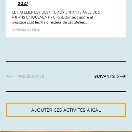
2027
CET ATELIER EST DESTINÉ AUX ENFANTS ÂGÉS DE 5
À 8 ANS UNIQUEMENT - Chant, danse, théâtre et
musique sont les fils directeur de cet atelier....
APPRENDS ET RÊVE
ACTIVITÉS
ACTIVITÉS
PRÉCÉDENTS
SUIVANTS
AJOUTER CES ACTIVITÉS À ICAL