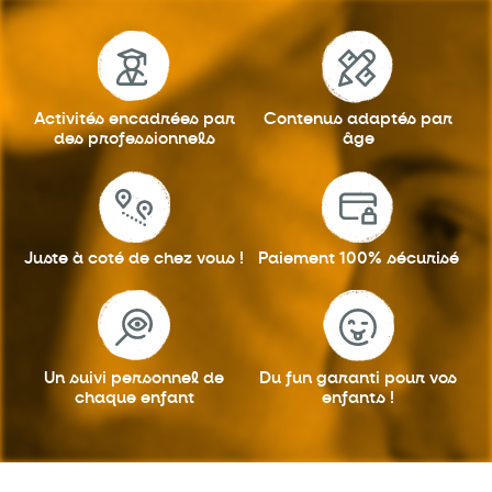
Activités encadrées
par
Contenus adaptés
par
des professionnels
âge
Juste à coté
de chez vous !
Paiement 100%
sécurisé
Un suivi personnel
de
Du fun garanti
pour vos
chaque enfant
enfants !