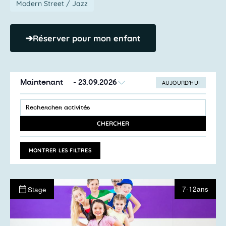
Modern Street / Jazz
➔
Réserver pour mon enfant
Maintenant
 - 
23.09.2026
AUJOURD’HUI
SÉLECTIONNEZ
Recherche
LA
SAISIR
et
DATE
MOT-
navigation
CLÉ.
CHERCHER
RECHERCHER
de
ACTIVITÉS
vues
PAR
MONTRER LES FILTRES
MOT-
Activités
CLÉ.
7-12ans
Stage