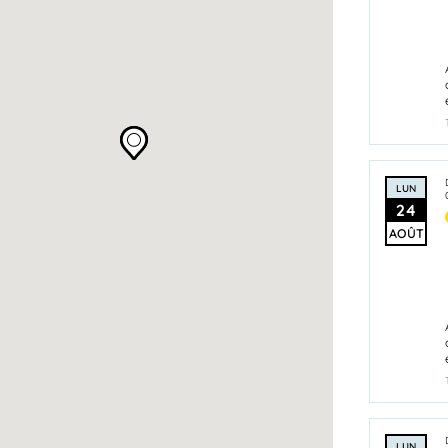
LUN
24
AOÛT
LUN