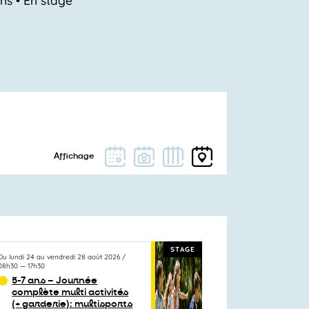
STAGE
Du
lundi 24
au
vendredi 28 août 2026
/
08h30
—
17h30
5-7 ans – Journée
complète multi activités
(+ garderie): multisports