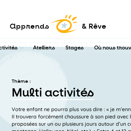
a
pprends
& Rêve
ctivités
Ateliers
Stages
Où nous trou
Thème :
Multi activités
Votre enfant ne pourra plus vous dire : « je m’ennu
Il trouvera forcément chaussure à son pied avec la
proposées sur un ou plusieurs jours autour d’un co
montagne, Halloween, Nöel, etc.). • Entre 4 et 12 