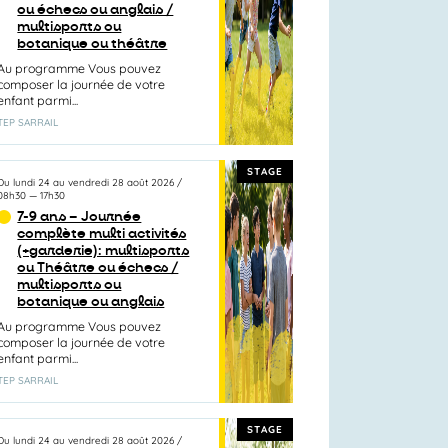
ou échecs ou anglais /
multisports ou
botanique ou théâtre
Au programme Vous pouvez
composer la journée de votre
enfant parmi...
TEP SARRAIL
STAGE
Du
lundi 24
au
vendredi 28 août 2026
/
08h30
—
17h30
7-9 ans – Journée
complète multi activités
(+garderie): multisports
ou Théâtre ou échecs /
multisports ou
botanique ou anglais
Au programme Vous pouvez
composer la journée de votre
enfant parmi...
TEP SARRAIL
STAGE
Du
lundi 24
au
vendredi 28 août 2026
/