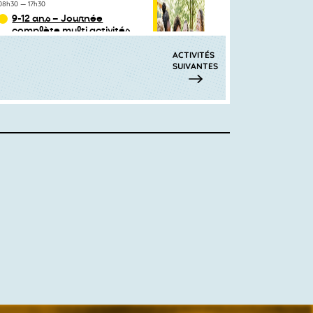
08h30
—
17h30
9-12 ans – Journée
complète multi activités
(+garderie): multisports
ou Théâtre ou Anglais /
ACTIVITÉS
multisports ou
SUIVANTES
Botanique ou Echecs
Au programme Vous pouvez
composer la journée de votre
enfant parmi...
TEP SARRAIL
STAGE
Du
lundi 24
au
vendredi 28 août 2026
/
09h30
—
12h00
Les Mini-Explorateurs :
art, nature et
gourmandises
Un stage pour éveiller la curiosité
des enfants et stimuler leur...
APPRENDS ET RÊVE
STAGE
Du
lundi 24
au
vendredi 28 août 2026
/