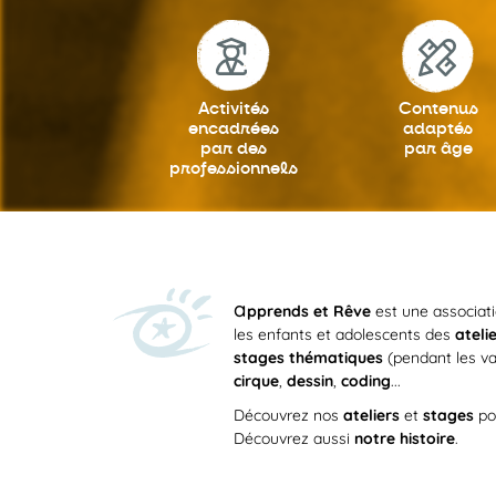
Activités
Contenus
encadrées
adaptés
par des
par âge
professionnels
a
pprends et Rêve
est une associat
les enfants et adolescents des
ateli
stages thématiques
(pendant les va
cirque
,
dessin
,
coding
...
Découvrez nos
ateliers
et
stages
po
Découvrez aussi
notre histoire
.