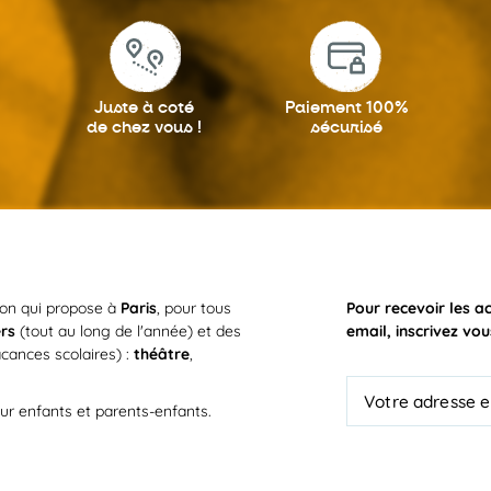
24
AOÛT
Juste à coté
Paiement 100%
de chez vous !
sécurisé
LUN
24
AOÛT
ion qui propose à
Paris
, pour tous
Pour recevoir les a
ers
(tout au long de l'année) et des
email, inscrivez vou
cances scolaires) :
théâtre
,
ur enfants et parents-enfants.
LUN