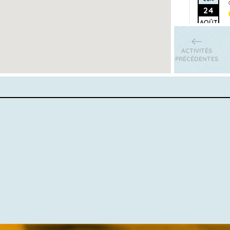
24
AOÛT
ACTIVITÉS
PRÉCÉDENTES
LUN
24
AOÛT
LUN