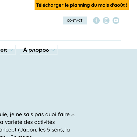
Télécharger le planning du mois d'août !
CONTACT
ver
À propos
ie, je ne sais pas quoi faire ».
 variété des activités
ncept (Japon, les 5 sens, la
ans • En stage