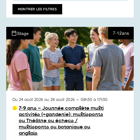
ACTIVITÉS
vues
PAR
MONTRER LES FILTRES
MOT-
Activités
CLÉ.
7-12ans
Stage
Du 24 août 2026 au 28 août 2026
— 08h30 à 17h30
7-9 ans – Journée complète multi
activités (+garderie): multisports
ou Théâtre ou échecs /
multisports ou botanique ou
anglais