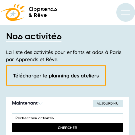
a
pprends
& Rêve
Nos activités
La liste des activités pour enfants et ados à Paris
par Apprends et Rêve.
Télécharger le planning des ateliers
Maintenant
AUJOURD’HUI
SÉLECTIONNEZ
Recherche
LA
SAISIR
et
DATE
MOT-
navigation
CLÉ.
CHERCHER
RECHERCHER
de