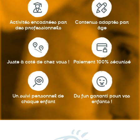
Activités encadrées
par
Contenus adaptés
par
des professionnels
âge
Juste à coté
de chez vous !
Paiement 100%
sécurisé
Un suivi personnel
de
Du fun garanti
pour vos
chaque enfant
enfants !