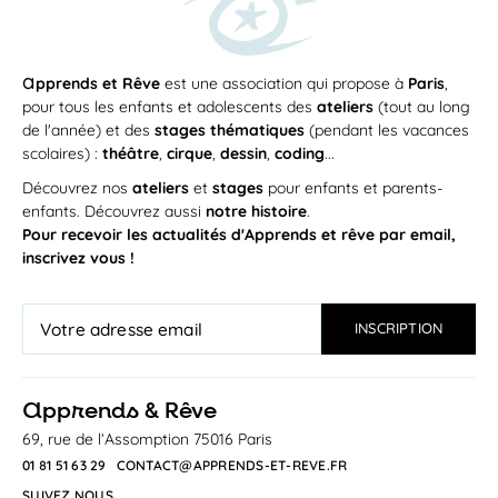
a
pprends et Rêve
est une association qui propose à
Paris
,
pour tous les enfants et adolescents des
ateliers
(tout au long
de l'année) et des
stages thématiques
(pendant les vacances
scolaires) :
théâtre
,
cirque
,
dessin
,
coding
...
Découvrez nos
ateliers
et
stages
pour enfants et parents-
enfants. Découvrez aussi
notre histoire
.
Pour recevoir les actualités d'Apprends et rêve par email,
inscrivez vous !
a
pprends & Rêve
69, rue de l’Assomption 75016 Paris
01 81 51 63 29
CONTACT@APPRENDS-ET-REVE.FR
SUIVEZ NOUS