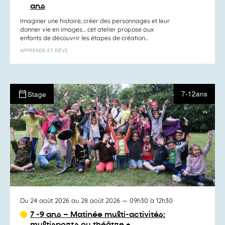
ans
Imaginer une histoire, créer des personnages et leur
donner vie en images… cet atelier propose aux
enfants de découvrir les étapes de création...
APPRENDS ET RÊVE
7-12ans
Stage
Du 24 août 2026 au 28 août 2026
— 09h30 à 12h30
7 -9 ans – Matinée multi-activités:
multisports ou théâtre +