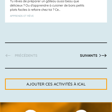
Tu rêves de préparer un gâteau aussi beau que
délicieux ? Ou d’apprendre à cuisiner de bons petits
plats faciles à refaire chez toi ? Ce...
APPRENDS ET RÊVE
ACTIVITÉS
ACTIVITÉS
PRÉCÉDENTS
SUIVANTS
AJOUTER CES ACTIVITÉS À ICAL