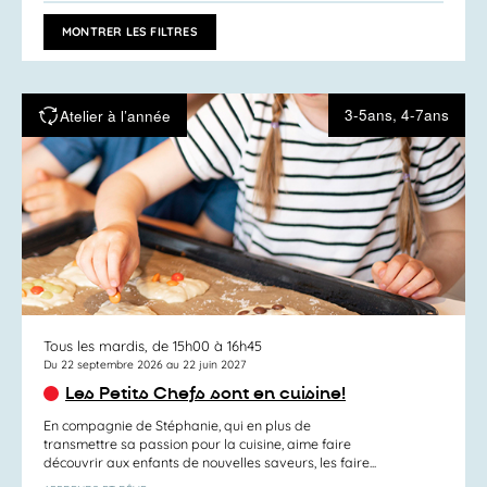
ACTIVITÉS
vues
PAR
MONTRER LES FILTRES
MOT-
Activités
CLÉ.
3-5ans, 4-7ans
Atelier à l’année
Tous les mardis, de 15h00 à 16h45
Du 22 septembre 2026 au 22 juin 2027
Les Petits Chefs sont en cuisine!
En compagnie de Stéphanie, qui en plus de
transmettre sa passion pour la cuisine, aime faire
découvrir aux enfants de nouvelles saveurs, les faire...