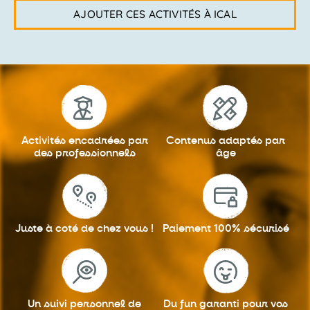
AJOUTER CES ACTIVITÉS À ICAL
Activités encadrées
par
Contenus adaptés
par
des professionnels
âge
Juste à coté
de chez vous !
Paiement 100%
sécurisé
Un suivi personnel
de
Du fun garanti
pour vos