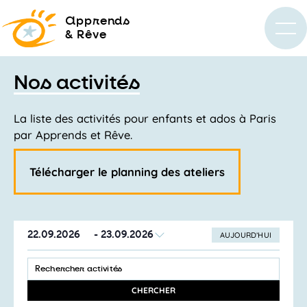
a
pprends
& Rêve
Nos activités
La liste des activités pour enfants et ados à Paris
par Apprends et Rêve.
Télécharger le planning des ateliers
22.09.2026
 - 
23.09.2026
AUJOURD’HUI
SÉLECTIONNEZ
Recherche
LA
SAISIR
et
DATE
MOT-
navigation
CLÉ.
CHERCHER
RECHERCHER
de