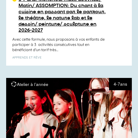
Matin/ ASSOMPTION: Du chant à la
cuisine en passant par le parkour,
le théâtre, le nature lab et le
dessin/ peinture/ sculpture en
2026-2027
Avec cette formule, nous proposons à vos enfants de
participer à 3 activités consécutives tout en
bénéficiant d'un tarif très...
APPRENDS ET RÊVE
4-7ans
Atelier à l’année