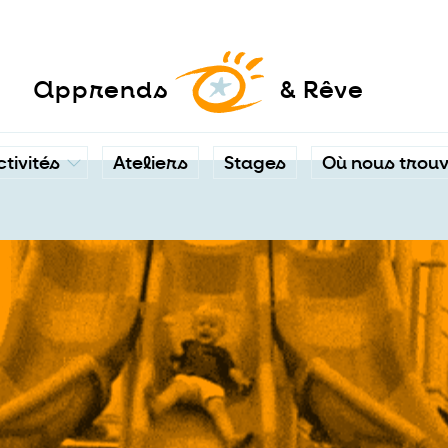
a
pprends
& Rêve
ctivités
Ateliers
Stages
Où nous trou