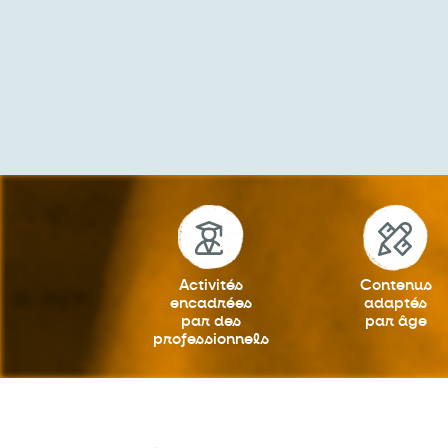
Activités
Contenus
encadrées
adaptés
par des
par âge
professionnels