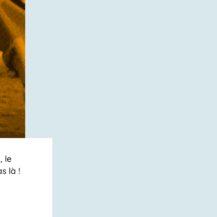
 le
s là !