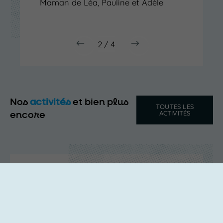
Maman de Léa, Pauline et Adèle
2
/
4
Nos
activités
et bien plus
TOUTES LES
ACTIVITÉS
encore
Stage & Atelier