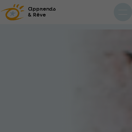
a
pprends
& Rêve