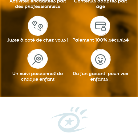
Activités encadrées
par
Contenus adaptés
par
des professionnels
âge
Juste à coté
de chez vous !
Paiement 100%
sécurisé
Un suivi personnel
de
Du fun garanti
pour vos
chaque enfant
enfants !