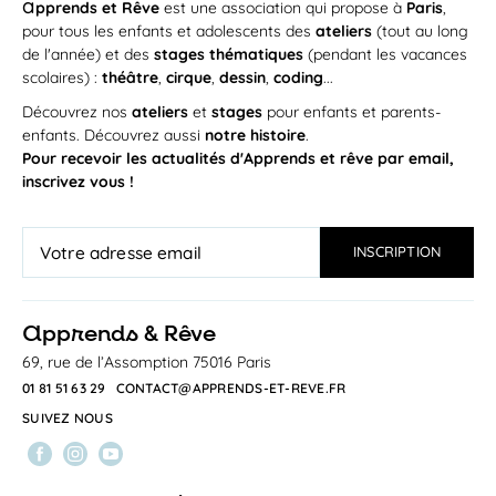
a
pprends et Rêve
est une association qui propose à
Paris
,
pour tous les enfants et adolescents des
ateliers
(tout au long
de l'année) et des
stages thématiques
(pendant les vacances
scolaires) :
théâtre
,
cirque
,
dessin
,
coding
...
Découvrez nos
ateliers
et
stages
pour enfants et parents-
enfants. Découvrez aussi
notre histoire
.
Pour recevoir les actualités d'Apprends et rêve par email,
inscrivez vous !
a
pprends & Rêve
69, rue de l’Assomption 75016 Paris
01 81 51 63 29
CONTACT@APPRENDS-ET-REVE.FR
SUIVEZ NOUS