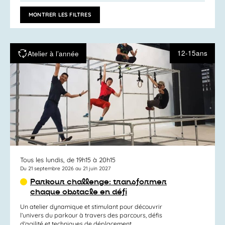
ACTIVITÉS
vues
PAR
MONTRER LES FILTRES
MOT-
Activités
CLÉ.
12-15ans
Atelier à l’année
Tous les lundis, de 19h15 à 20h15
Du 21 septembre 2026 au 21 juin 2027
Parkour challenge: transformer
chaque obstacle en défi
Un atelier dynamique et stimulant pour découvrir
l’univers du parkour à travers des parcours, défis
d’agilité et techniques de déplacement...