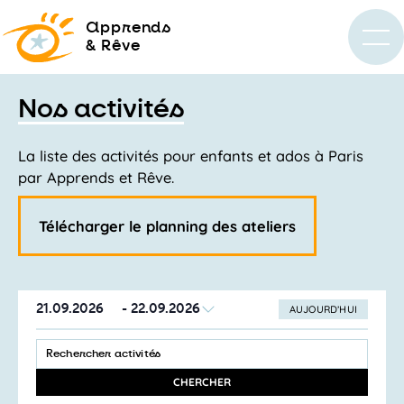
a
pprends
& Rêve
Nos activités
La liste des activités pour enfants et ados à Paris
par Apprends et Rêve.
Télécharger le planning des ateliers
21.09.2026
 - 
22.09.2026
AUJOURD’HUI
SÉLECTIONNEZ
Recherche
LA
SAISIR
et
DATE
MOT-
navigation
CLÉ.
CHERCHER
RECHERCHER
de