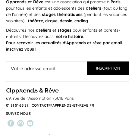
a
pprends et Rêve
est une association qui propose à
Paris
,
AOÛT
Théâtre ou Anglais / multisports ou
pour tous les enfants et adolescents des
ateliers
(tout au long
Botanique ou Echecs
de l'année) et des
stages thématiques
(pendant les vacances
Au programme Vous pouvez composer la
scolaires) :
théâtre
,
cirque
,
dessin
,
coding
...
journée de votre enfant parmi...
TEP SARRAIL
Découvrez nos
ateliers
et
stages
pour enfants et parents-
enfants. Découvrez aussi
notre histoire
.
Pour recevoir les actualités d'Apprends et rêve par email,
STAGE
inscrivez vous !
a
pprends & Rêve
69, rue de l’Assomption 75016 Paris
Du
lundi 24
au
vendredi 28 août 2026
/
09h00
—
11h30
LUN
01 81 51 63 29
CONTACT@APPRENDS-ET-REVE.FR
🎪 Initiation au cirque pour les 3-5
24
ans
SUIVEZ NOUS
AOÛT
Un atelier magique pour découvrir l’univers du
cirque en s’amusant ! Les...
SALLE DE DANSE DU CENTRE SPORTIF SUCHET