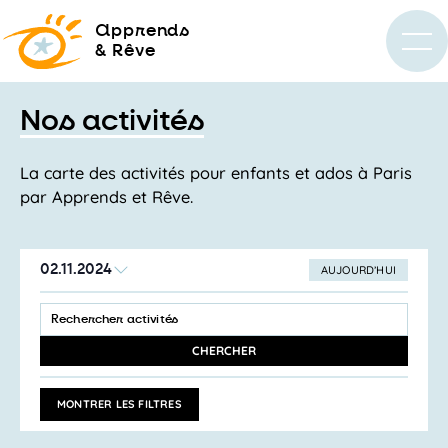
a
pprends
& Rêve
Nos activités
La carte des activités pour enfants et ados à Paris
par Apprends et Rêve.
02.11.2024
AUJOURD’HUI
SÉLECTIONNEZ
Recherche
LA
SAISIR
et
DATE
MOT-
navigation
CLÉ.
CHERCHER
RECHERCHER
de
ACTIVITÉS
vues
PAR
MONTRER LES FILTRES
MOT-
Activités
CLÉ.