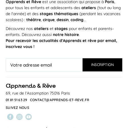
a
pprends et Rêve
est une association qui propose à
Paris
,
AOÛT
Théâtre ou Anglais / multisports ou
pour tous les enfants et adolescents des
ateliers
(tout au long
Botanique ou Echecs
de l'année) et des
stages thématiques
(pendant les vacances
Au programme Vous pouvez composer la
scolaires) :
théâtre
,
cirque
,
dessin
,
coding
...
journée de votre enfant parmi...
TEP SARRAIL
Découvrez nos
ateliers
et
stages
pour enfants et parents-
enfants. Découvrez aussi
notre histoire
.
Pour recevoir les actualités d'Apprends et rêve par email,
STAGE
inscrivez vous !
a
pprends & Rêve
69, rue de l’Assomption 75016 Paris
Du
lundi 24
au
vendredi 28 août 2026
/
09h00
—
11h30
LUN
01 81 51 63 29
CONTACT@APPRENDS-ET-REVE.FR
Parcours et Défis : bouger, sauter,
24
s’équilibrer
SUIVEZ NOUS
AOÛT
Un atelier ludique pour les tout-petits, conçu
pour explorer le mouvement en...
SALLE DE DANSE DU CENTRE SPORTIF SUCHET