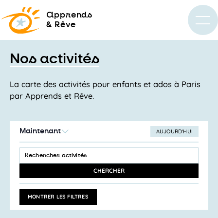
a
pprends
& Rêve
Nos activités
La carte des activités pour enfants et ados à Paris
par Apprends et Rêve.
Maintenant
AUJOURD’HUI
SÉLECTIONNEZ
Recherche
LA
SAISIR
et
DATE
MOT-
navigation
CLÉ.
CHERCHER
RECHERCHER
de
ACTIVITÉS
vues
PAR
MONTRER LES FILTRES
MOT-
Activités
CLÉ.