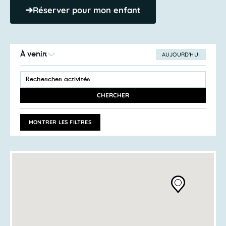
➔
Réserver pour mon enfant
À venir
AUJOURD’HUI
SÉLECTIONNEZ
Recherche
LA
SAISIR
et
DATE
MOT-
navigation
CLÉ.
CHERCHER
RECHERCHER
de
ACTIVITÉS
vues
PAR
MONTRER LES FILTRES
MOT-
Activités
CLÉ.