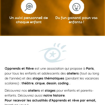
Un suivi personnel
de
Du fun garanti
pour vos
chaque enfant
enfants !
Du
mercredi 23 septembre 2026
au
mercredi 23 juin 2027
MER
/
13h30
—
15h00
23
Apprendre à coder et créer son
SEP
propre jeu vidéo avec Scratch +
robotique pour les débutants en
2025 – 2026
Un atelier ludique et créatif pour découvrir les
a
pprends et Rêve
est une association qui propose à
Paris
,
bases de la programmation,...
pour tous les enfants et adolescents des
ateliers
(tout au long
APPRENDS ET RÊVE
de l'année) et des
stages thématiques
(pendant les vacances
scolaires) :
théâtre
,
cirque
,
dessin
,
coding
...
ATELIER
Découvrez nos
ateliers
et
stages
pour enfants et parents-
enfants. Découvrez aussi
notre histoire
.
Pour recevoir les actualités d'Apprends et rêve par email,