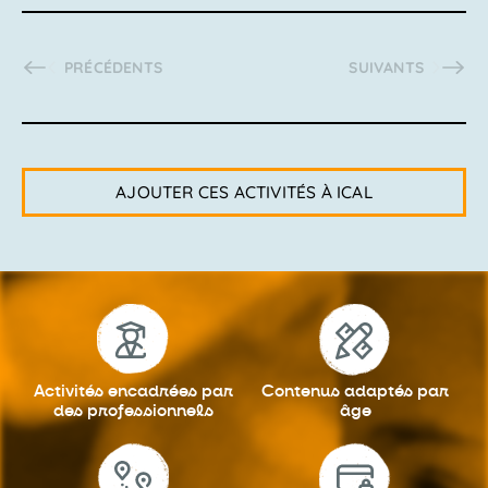
ACTIVITÉS
ACTIVITÉS
PRÉCÉDENTS
SUIVANTS
AJOUTER CES ACTIVITÉS À ICAL
Activités encadrées
par
Contenus adaptés
par
des professionnels
âge