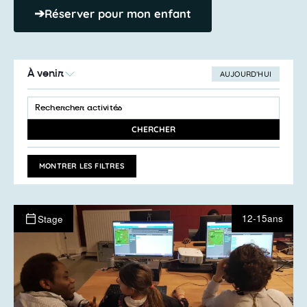
➔
Réserver pour mon enfant
À venir
AUJOURD’HUI
SÉLECTIONNEZ
Recherche
LA
SAISIR
et
DATE
MOT-
navigation
CLÉ.
CHERCHER
RECHERCHER
de
ACTIVITÉS
vues
PAR
MONTRER LES FILTRES
MOT-
Activités
CLÉ.
12-15ans
Stage