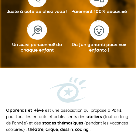
Juste à coté
de chez vous !
Paiement 100%
sécurisé
Un suivi personnel
de
Du fun garanti
pour vos
chaque enfant
enfants !
a
pprends et Rêve
est une association qui propose à
Paris
,
pour tous les enfants et adolescents des
ateliers
(tout au long
de l'année) et des
stages thématiques
(pendant les vacances
scolaires) :
théâtre
,
cirque
,
dessin
,
coding
...