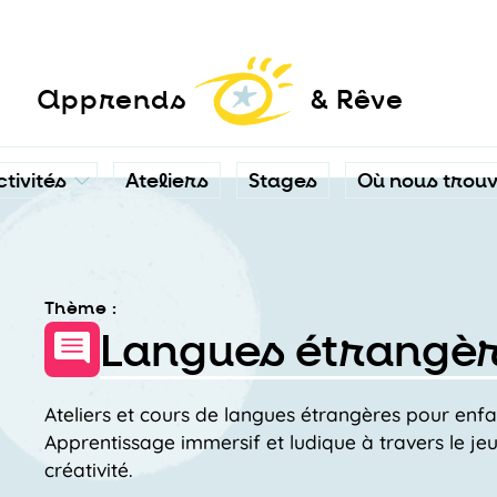
a
pprends
& Rêve
ctivités
Ateliers
Stages
Où nous trou
Thème :
Langues étrangè
Ateliers et cours de langues étrangères pour enfa
Apprentissage immersif et ludique à travers le jeu, 
créativité.