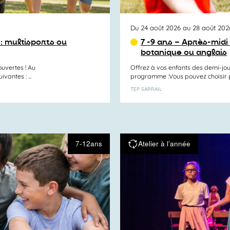
Du 24 août 2026 au 28 août 202
s: multisports ou
7 -9 ans – Après-midi 
botanique ou anglais
uvertes ! Au
Offrez à vos enfants des demi-jou
antes : ...
programme :Vous pouvez choisir par
TEP SARRAIL
7-12ans
Atelier à l’année