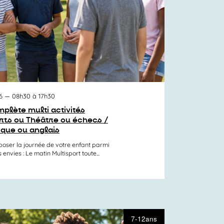
6
— 08h30 à 17h30
plète multi activités
orts ou Théâtre ou échecs /
ique ou anglais
er la journée de votre enfant parmi
nvies : Le matin Multisport toute...
7-12ans