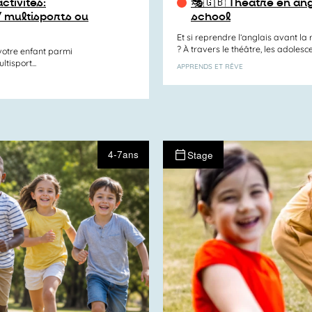
ctivités:
🎭🇬🇧 Théâtre en ang
/ multisports ou
school
Et si reprendre l’anglais avant l
? À travers le théâtre, les adolescen
otre enfant parmi
tisport...
APPRENDS ET RÊVE
4-7ans
Stage