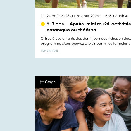
Du 24 août 2026 au 28 août 2026
— 13h30 à 16h30
5 -7 ans – Après-midi multi-activité
botanique ou théâtre
Offrez à vos enfants des demi-journées riches en déco
programme :Vous pouvez choisir parmi les formules suiv
TEP SARRAIL
Stage