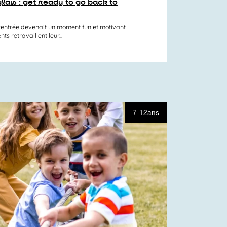
lais : get ready to go back to
a rentrée devenait un moment fun et motivant
ts retravaillent leur...
7-12ans