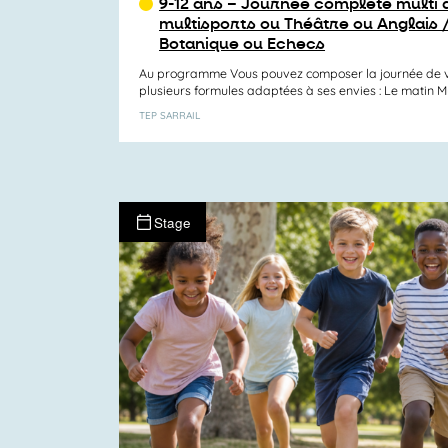
9-12 ans – Journée complète multi a
multisports ou Théâtre ou Anglais 
Botanique ou Echecs
Au programme Vous pouvez composer la journée de v
plusieurs formules adaptées à ses envies : Le matin Mul
TEP SARRAIL
Stage