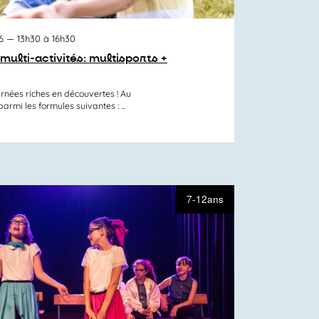
6
— 13h30 à 16h30
multi-activités: multisports +
rnées riches en découvertes ! Au
mi les formules suivantes : ...
7-12ans