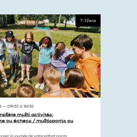
7-12ans
6
— 09h30 à 16h30
plète multi activités:
re ou échecs / multisports ou
er la journée de votre enfant parmi