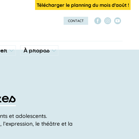
Télécharger le planning du mois d'août !
CONTACT
ver
À propos
res
nts et adolescents.
l’expression, le théâtre et la