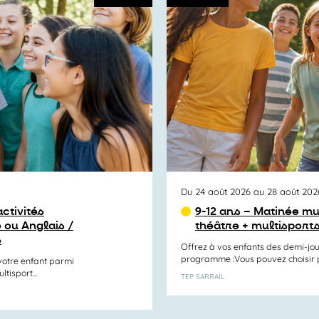
Du 24 août 2026 au 28 août 202
ctivités
9-12 ans – Matinée mu
 ou Anglais /
théâtre + multisports
s
Offrez à vos enfants des demi-jou
programme :Vous pouvez choisir par
otre enfant parmi
tisport...
TEP SARRAIL