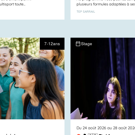
tisport toute...
plusieurs formules adaptées à ses e
TEP SARRAIL
7-12ans
Stage
Du 24 août 2026 au 28 août 202