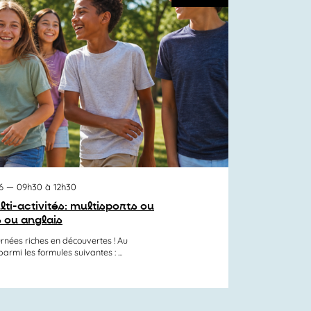
6
— 09h30 à 12h30
lti-activités: multisports ou
 ou anglais
rnées riches en découvertes ! Au
mi les formules suivantes : ...