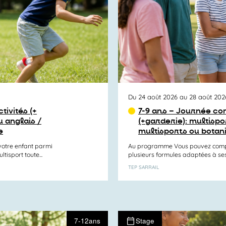
Du 24 août 2026 au 28 août 202
tivités (+
7-9 ans – Journée com
 anglais /
(+garderie): multisp
e
multisports ou botan
otre enfant parmi
Au programme Vous pouvez compos
tisport toute...
plusieurs formules adaptées à ses e
TEP SARRAIL
7-12ans
Stage