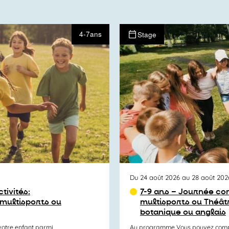
4-7ans
Stage
Du 24 août 2026 au 28 août 202
tivités:
7-9 ans – Journée com
 multisports ou
multisports ou Théât
botanique ou anglais
otre enfant parmi
Au programme Vous pouvez compos