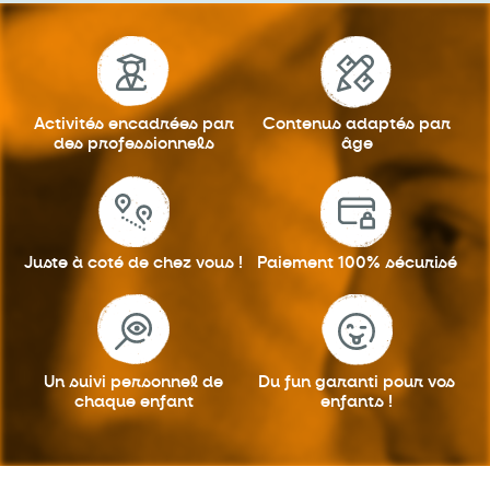
Activités encadrées
par
Contenus adaptés
par
des professionnels
âge
Juste à coté
de chez vous !
Paiement 100%
sécurisé
Un suivi personnel
de
Du fun garanti
pour vos
chaque enfant
enfants !