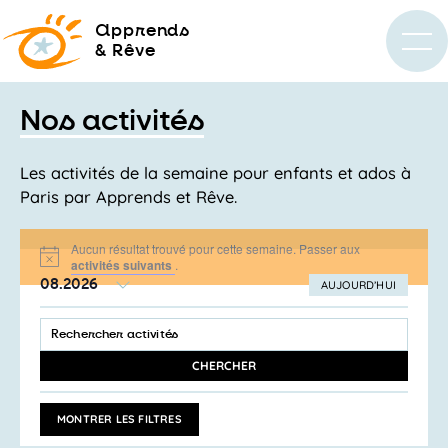
a
pprends
& Rêve
Nos activités
Les activités de la semaine pour enfants et ados à
Paris par Apprends et Rêve.
Aucun résultat trouvé pour cette semaine. Passer aux
Notice
activités suivants
.
08.2026
AUJOURD’HUI
SÉLECTIONNEZ
Recherche
LA
SAISIR
et
DATE
MOT-
navigation
CLÉ.
CHERCHER
RECHERCHER
de
ACTIVITÉS
vues
PAR
MONTRER LES FILTRES
MOT-
Activités
CLÉ.