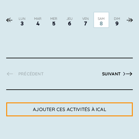
Semaine
Sema
LUN
MAR
MER
JEU
VEN
SAM
DIM
3
4
5
6
7
8
9
précédente
suiva
PRÉCÉDENT
SUIVANT
AJOUTER CES ACTIVITÉS À ICAL