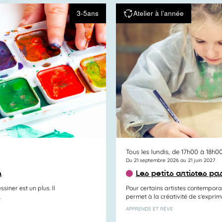
3-5ans
Atelier à l’année
Tous les lundis, de 17h00 à 18h0
Du 21 septembre 2026 au 21 juin 2027
n
Les petits artistes pa
siner est un plus. Il
Pour certains artistes contemporain
.
permet à la créativité de s’exprime
APPRENDS ET RÊVE