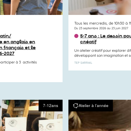
Tous les mercredis, de 10h30 à 1
Du 23 septembre 2026 au 23 juin 2027
atin/
5-7 ans : Le dessin p
 en anglais en
créatif
n français et le
Un atelier créatif pour explorer di
6-2027
développant son imagination et sa s
articiper à 3 activités
TEP SARRAIL
7-12ans
Atelier à l’année