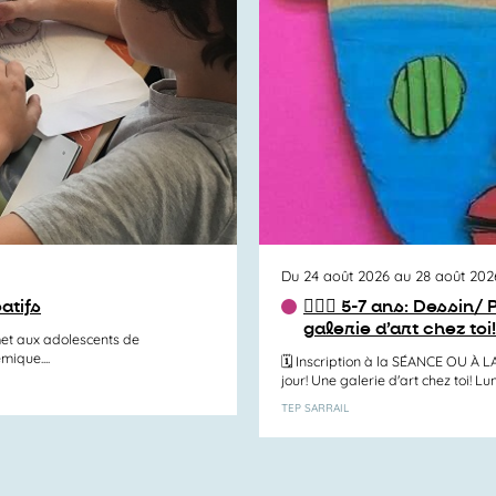
Du 24 août 2026 au 28 août 202
atifs
✍🏻🎨 5-7 ans: Dessin
galerie d’art chez toi
met aux adolescents de
ique....
🗓️ Inscription à la SÉANCE OU À 
jour! Une galerie d'art chez toi! Lu
TEP SARRAIL