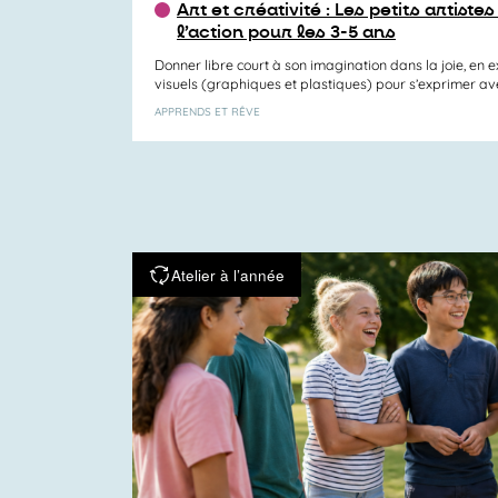
Art et créativité : Les petits artiste
l’action pour les 3-5 ans
Donner libre court à son imagination dans la joie, en 
visuels (graphiques et plastiques) pour s’exprimer avec 
APPRENDS ET RÊVE
Atelier à l’année