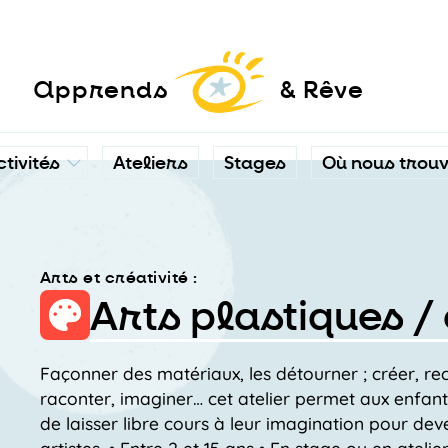
a
pprends
& Rêve
ctivités
Ateliers
Stages
Où nous trou
Arts et créativité :
Arts plastiques / 
Façonner des matériaux, les détourner ; créer, re
raconter, imaginer… cet atelier permet aux enfant
de laisser libre cours à leur imagination pour deve
artistes. • Entre 2 et 15 ans • En stage ou en atelie