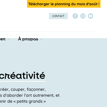
Télécharger le planning du mois d'août !
CONTACT
ver
À propos
créativité
créer, couper, façonner,
s d’aborder l’art autrement, et
nir de « petits grands »
r