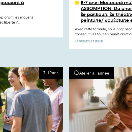
s passent à
5-7 ans: Mercredi mul
ASSOMPTION: Du chant
le parkour, le théâtre
explorant les moyens
peinture/ sculpture 
liberté ?...
Avec cette formule, nous proposon
consécutives tout en bénéficiant d'un
APPRENDS ET RÊVE
7-12ans
Atelier à l’année