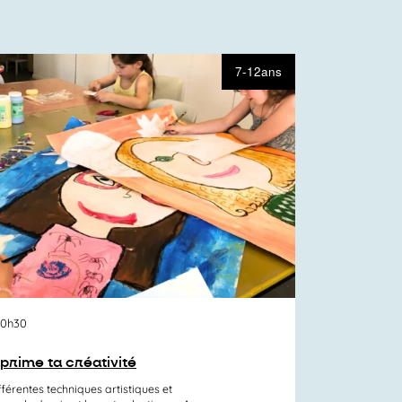
7-12ans
10h30
xprime ta créativité
fférentes techniques artistiques et