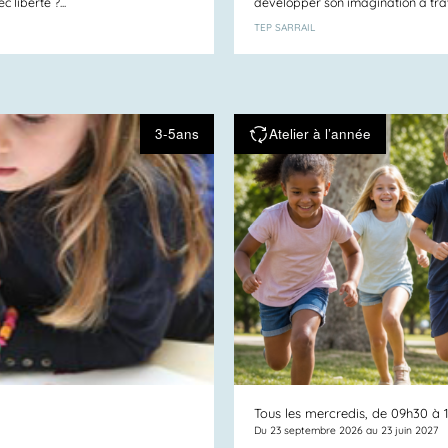
liberté ?...
développer son imagination à traver
TEP SARRAIL
3-5ans
Atelier à l’année
Tous les mercredis, de 09h30 à 
Du 23 septembre 2026 au 23 juin 2027