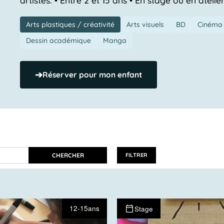
Arts plastiques / créativité
Arts visuels
BD
Cinéma 
Dessin académique
Manga
➔
Réserver pour mon enfant
CHERCHER
FILTRER
12-15ans
Stage