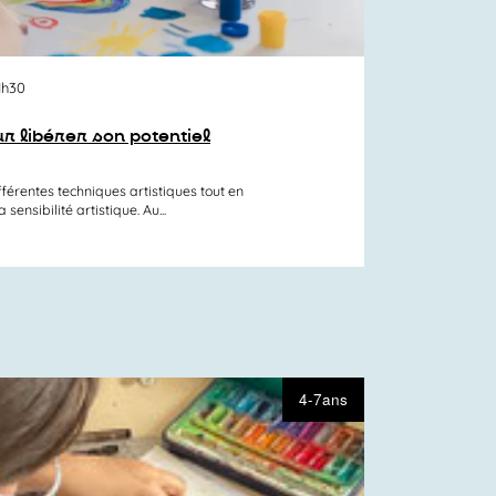
1h30
our libérer son potentiel
fférentes techniques artistiques tout en
ensibilité artistique. Au...
4-7ans