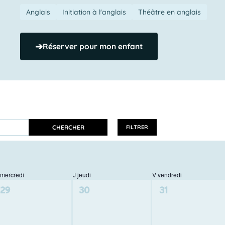
Anglais
Initiation à l'anglais
Théâtre en anglais
➔
Réserver pour mon enfant
CHERCHER
FILTRER
mercredi
J
jeudi
V
vendredi
0
0
0
29
30
31
activité,
activité,
activité,