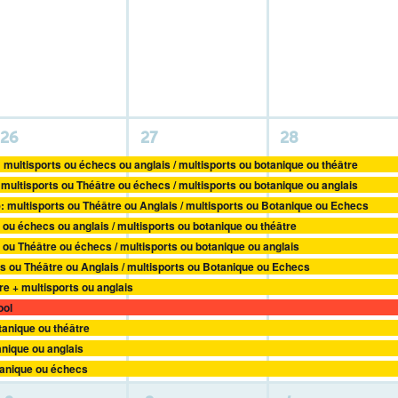
activité,
activité,
activité,
11
11
11
26
27
28
activités,
activités,
activités,
: multisports ou échecs ou anglais / multisports ou botanique ou théâtre
 multisports ou Théâtre ou échecs / multisports ou botanique ou anglais
): multisports ou Théâtre ou Anglais / multisports ou Botanique ou Echecs
 ou échecs ou anglais / multisports ou botanique ou théâtre
s ou Théâtre ou échecs / multisports ou botanique ou anglais
ts ou Théâtre ou Anglais / multisports ou Botanique ou Echecs
re + multisports ou anglais
ool
otanique ou théâtre
anique ou anglais
otanique ou échecs