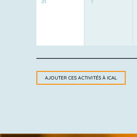
0
0
31
1
activité,
activité,
AJOUTER CES ACTIVITÉS À ICAL