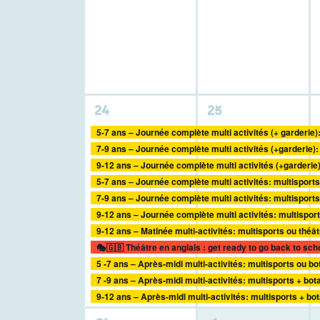
activité,
activité,
11
11
24
25
activités,
activités,
5-7 ans – Journée complète multi activités (+ garderie)
7-9 ans – Journée complète multi activités (+garderie):
9-12 ans – Journée complète multi activités (+garderie
5-7 ans – Journée complète multi activités: multisports
7-9 ans – Journée complète multi activités: multisport
9-12 ans – Journée complète multi activités: multispor
9-12 ans – Matinée multi-activités: multisports ou théât
🎭🇬🇧 Théâtre en anglais : get ready to go back to sch
5 -7 ans – Après-midi multi-activités: multisports ou b
7 -9 ans – Après-midi multi-activités: multisports + bot
9-12 ans – Après-midi multi-activités: multisports + b