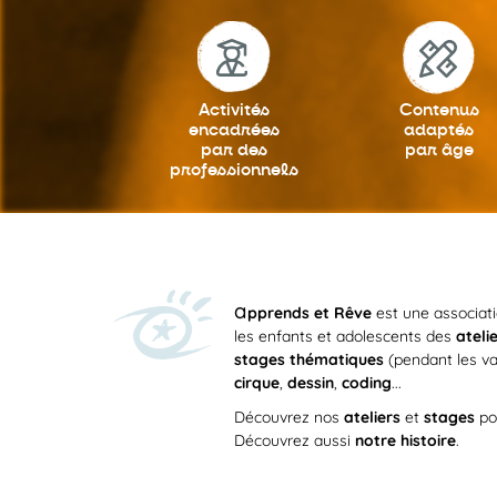
Activités
Contenus
encadrées
adaptés
par des
par âge
professionnels
a
pprends et Rêve
est une associat
les enfants et adolescents des
ateli
stages thématiques
(pendant les va
cirque
,
dessin
,
coding
...
Découvrez nos
ateliers
et
stages
po
Découvrez aussi
notre histoire
.