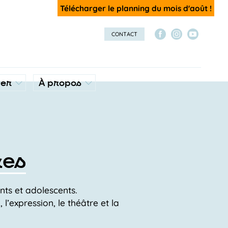
Télécharger le planning du mois d'août !
CONTACT
ver
À propos
res
nts et adolescents.
l’expression, le théâtre et la