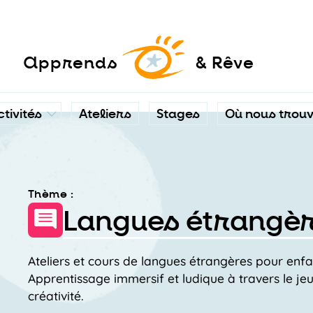
a
pprends
& Rêve
ctivités
Ateliers
Stages
Où nous trou
Thème :
Langues étrangè
Ateliers et cours de langues étrangères pour enfa
Apprentissage immersif et ludique à travers le jeu, 
créativité.