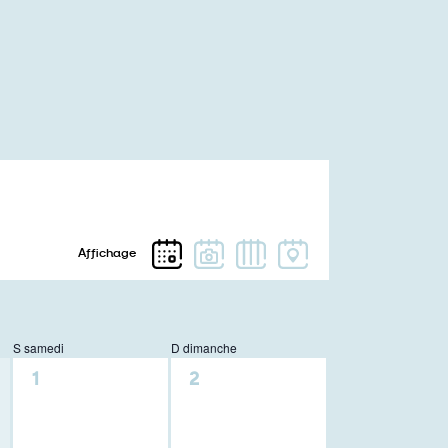
S
samedi
D
dimanche
0
0
1
2
activité,
activité,