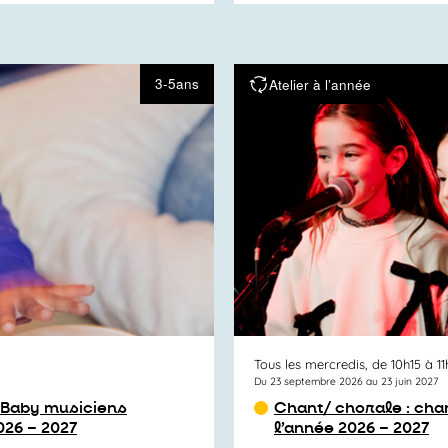
3-5ans
Atelier à l’année
Tous les mercredis, de 10h15 à 11
Du 23 septembre 2026 au 23 juin 2027
s Baby musiciens
Chant/ chorale : cha
026 – 2027
l’année 2026 – 2027