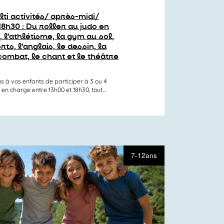
lti activités/ après-midi/
18h30 : Du roller au judo en
 l’athlétisme, la gym au sol,
rts, l’anglais, le dessin, la
combat, le chant et le théâtre
s à vos enfants de participer à 3 ou 4
 en charge entre 13h00 et 18h30, tout...
7-12ans