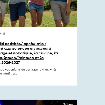
9h15
lti activités/ après-midi/
nt aux sciences en passant
age et robotique, la cuisine, la
culpture/Peinture et la
 2026-2027
s à vos enfants de participer à 4 activités
 tarif très...
3-5ans