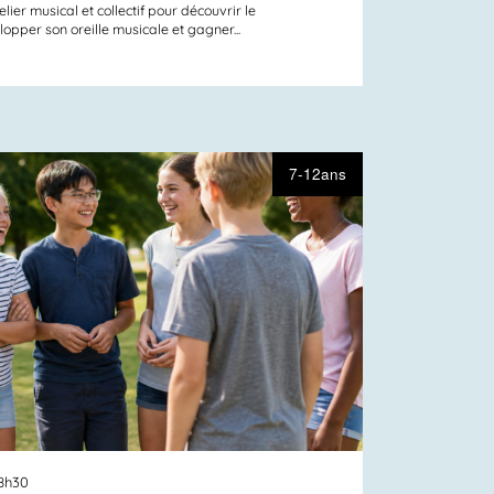
er musical et collectif pour découvrir le
opper son oreille musicale et gagner...
7-12ans
18h30