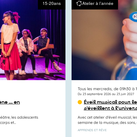
15-20ans
Atelier à l’année
Tous les mercredis, de 09h30 à 
Du 23 septembre 2026 au 23 juin 2027
ène … en
Éveil musical pour le
s’éveillent à l’unive
héâtre, les adolescents
Avec cet atelier d'éveil musical, 
orps et...
semaine de la musique, des sons, 
APPRENDS ET RÊVE