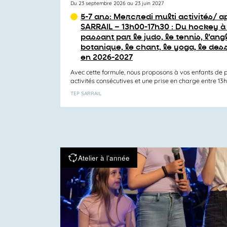
Du 23 septembre 2026 au 23 juin 2027
5-7 ans: Mercredi multi activités/ 
SARRAIL – 13h00-17h30 : Du hockey à
passant par le judo, le tennis, l’angl
botanique, le chant, le yoga, le dess
en 2026-2027
Avec cette formule, nous proposons à vos enfants de p
activités consécutives et une prise en charge entre 13h00
TEP SARRAIL
Atelier à l’année