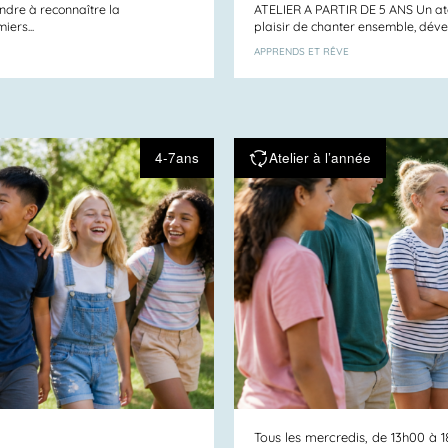
endre à reconnaître la
ATELIER A PARTIR DE 5 ANS Un ateli
iers...
plaisir de chanter ensemble, dével
APPRENDS ET RÊVE
4-7ans
Atelier à l’année
Tous les mercredis, de 13h00 à 