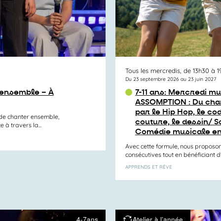
Tous les mercredis, de 13h30 à 1
Du 23 septembre 2026 au 23 juin 2027
 ensemble – À
7-11 ans: Mercredi mu
ASSOMPTION : Du cha
par le Hip Hop, le cod
r de chanter ensemble,
couture, le dessin/ S
à travers la...
Comédie musicale en
Avec cette formule, nous proposon
consécutives tout en bénéficiant d'un
APPRENDS ET RÊVE
4-7ans
Atelier à l’année