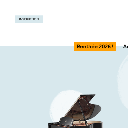
INSCRIPTION
Rentrée 2026 !
A