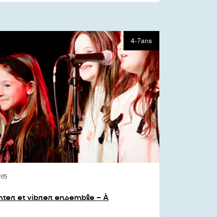
4-7ans
h15
nter et vibrer ensemble – À