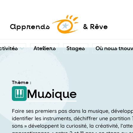
a
pprends
& Rêve
ctivités
Ateliers
Stages
Où nous trou
Thème :
Musique
Faire ses premiers pas dans la musique, développ
identifier les instruments, déchiffrer une partition
sons » développent la curiosité, la créativité, l’at
apprentissages. • entre 2 et 11 ans • en stage ou en