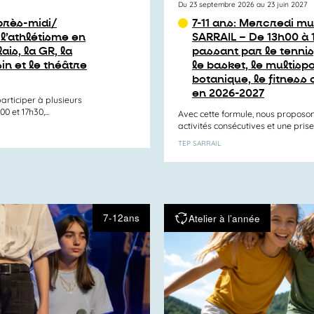
Du 23 septembre 2026 au 23 juin 2027
après-midi/
7-11 ans: Mercredi mu
 l’athlétisme en
SARRAIL – De 13h00 à 
ais, la GR, la
passant par le tennis,
in et le théâtre
le basket, le multispo
botanique, le fitness 
en 2026-2027
articiper à plusieurs
 et 17h30,...
Avec cette formule, nous proposon
activités consécutives et une prise
TEP SARRAIL
7-12ans
Atelier à l’année