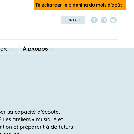
Télécharger le planning du mois d'août !
CONTACT
ver
À propos
er sa capacité d’écoute,
 ? Les ateliers « musique et
tention et préparent à de futurs
 atelier