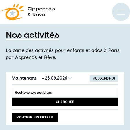
a
pprends
& Rêve
Nos activités
La carte des activités pour enfants et ados à Paris
par Apprends et Rêve.
Maintenant
 - 
23.09.2026
AUJOURD’HUI
SÉLECTIONNEZ
Recherche
LA
SAISIR
et
DATE
MOT-
navigation
CLÉ.
CHERCHER
RECHERCHER
de
ACTIVITÉS
vues
PAR
MONTRER LES FILTRES
MOT-
Activités
CLÉ.