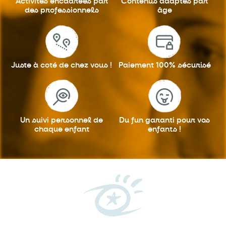
Activités encadrées
par
Contenus adaptés
par
Les Mini-Explorateurs : art, nature
24
des professionnels
âge
et gourmandises
AOÛT
Un stage pour éveiller la curiosité des enfants et
stimuler leur...
APPRENDS ET RÊVE
Juste à coté
de chez vous !
Paiement 100%
sécurisé
STAGE
Un suivi personnel
de
Du fun garanti
pour vos
chaque enfant
enfants !
Du
lundi 24
au
vendredi 28 août 2026
/
09h30
—
16h30
LUN
De l’art à la cuisine en passant par
24
la musique, l’éveil au théâtre, la
AOÛT
découverte du yoga ou l’observation
de la nature, partons à la
découverte…