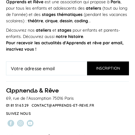
a
Ce stage donnera aux plus petits la possibilité
pprends et Rêve
est une association qui propose à
Paris
,
de se révéler. 🌱 🎨...
pour tous les enfants et adolescents des
ateliers
(tout au long
APPRENDS ET RÊVE
de l'année) et des
stages thématiques
(pendant les vacances
scolaires) :
théâtre
,
cirque
,
dessin
,
coding
...
STAGE
Découvrez nos
ateliers
et
stages
pour enfants et parents-
enfants. Découvrez aussi
notre histoire
.
Pour recevoir les actualités d'Apprends et rêve par email,
inscrivez vous !
Du
lundi 24
au
vendredi 28 août 2026
/
10h00
—
12h00
a
LUN
pprends & Rêve
Matinée Multi activités 3-5 ans:
24
multisports
69, rue de l’Assomption 75016 Paris
AOÛT
À PARTIR DE 3 ANS, SOUS RÉSERVE QUE
01 81 51 63 29
CONTACT@APPRENDS-ET-REVE.FR
L'ENFANT SOIT DÉJÀ SCOLARISÉ. Un...
SUIVEZ NOUS
TEP SARRAIL
STAGE