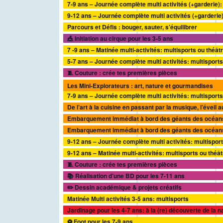
7-9 ans – Journée complète multi activités (+garderie):
9-12 ans – Journée complète multi activités (+garderie
Parcours et Défis : bouger, sauter, s’équilibrer
🎪 Initiation au cirque pour les 3-5 ans
7 -9 ans – Matinée multi-activités: multisports ou théâ
5-7 ans – Journée complète multi activités: multisports
🧵 Couture : crée tes premières pièces
Les Mini-Explorateurs : art, nature et gourmandises
7-9 ans – Journée complète multi activités: multisport
Embarquement immédiat à bord des géants des océan
Embarquement immédiat à bord des géants des océan
9-12 ans – Journée complète multi activités: multispor
9-12 ans – Matinée multi-activités: multisports ou théât
🧵 Couture : crée tes premières pièces
📚 Réalisation d’une BD pour les 7-11 ans
✏️ Dessin académique & projets créatifs
Matinée Multi activités 3-5 ans: multisports
Jardinage pour les 4-7 ans: à la (re) découverte de la n
⚽ Foot pour les 7-9 ans