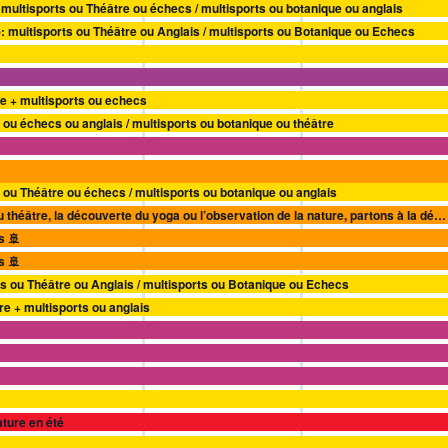
 multisports ou Théâtre ou échecs / multisports ou botanique ou anglais
): multisports ou Théâtre ou Anglais / multisports ou Botanique ou Echecs
tre + multisports ou echecs
 ou échecs ou anglais / multisports ou botanique ou théâtre
s ou Théâtre ou échecs / multisports ou botanique ou anglais
De l’art à la cuisine en passant par la musique, l’éveil au théâtre, la découverte du yoga ou l’observation de la nature, partons à la découverte…
s 🚢
s 🚢
ts ou Théâtre ou Anglais / multisports ou Botanique ou Echecs
re + multisports ou anglais
ature en été