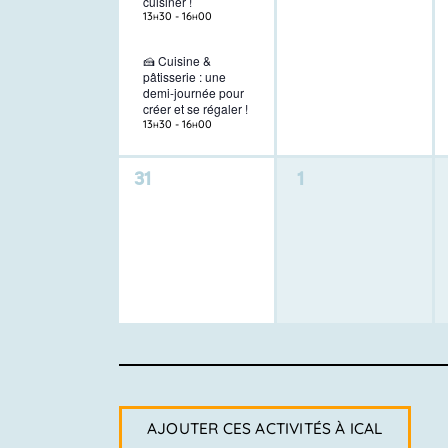
cuisiner !
13h30
-
16h00
🍰 Cuisine &
pâtisserie : une
demi-journée pour
créer et se régaler !
13h30
-
16h00
0
0
31
1
activité,
activité,
AJOUTER CES ACTIVITÉS À ICAL