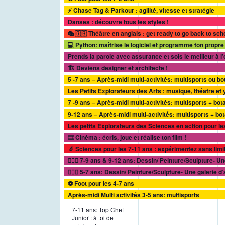
⚡ Chase Tag & Parkour : agilité, vitesse et stratégie
Danses : découvre tous les styles !
🎭🇬🇧 Théâtre en anglais : get ready to go back to sch
💻 Python: maîtrise le logiciel et programme ton propre
Prends la parole avec assurance et sois le meilleur à l’o
🏗️ Deviens designer et architecte !
5 -7 ans – Après-midi multi-activités: multisports ou b
Les Petits Explorateurs des Arts : musique, théâtre et
7 -9 ans – Après-midi multi-activités: multisports + bot
9-12 ans – Après-midi multi-activités: multisports + b
Les petits Explorateurs des Sciences en action pour le
🎞️ Cinéma : écris, joue et réalise ton film !
🔬 Sciences pour les 7-11 ans : expérimentez sans limit
✍🏻🎨 7-9 ans & 9-12 ans: Dessin/ Peinture/Sculpture- Un
✍🏻🎨 5-7 ans: Dessin/ Peinture/Sculpture- Une galerie d’
⚽ Foot pour les 4-7 ans
Après-midi Multi activités 3-5 ans: multisports
7-11 ans: Top Chef
Junior : à toi de