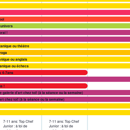
ool
 univers
ral !
otanique ou théâtre
 yoga
anique ou anglais
otanique ou échecs
s 4-7ans
e !
e galerie d’art chez toi! (à la séance ou la semaine)
art chez toi! (à la séance ou la semaine)
7-11 ans: Top Chef
7-11 ans: Top Chef
Junior : à toi de
Junior : à toi de