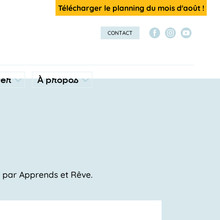
Télécharger le planning du mois d'août !
CONTACT
ver
À propos
s par Apprends et Rêve.