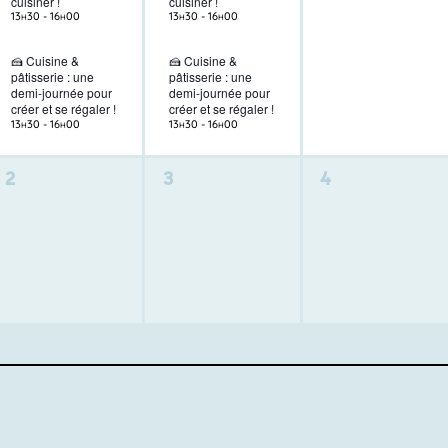
cuisiner !
cuisiner !
13h30
-
16h00
13h30
-
16h00
🍰 Cuisine &
🍰 Cuisine &
pâtisserie : une
pâtisserie : une
demi-journée pour
demi-journée pour
créer et se régaler !
créer et se régaler !
13h30
-
16h00
13h30
-
16h00
0
0
0
2
3
4
activité,
activité,
activité,