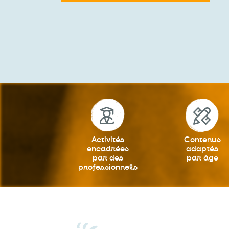
Activités
Contenus
encadrées
adaptés
par des
par âge
professionnels