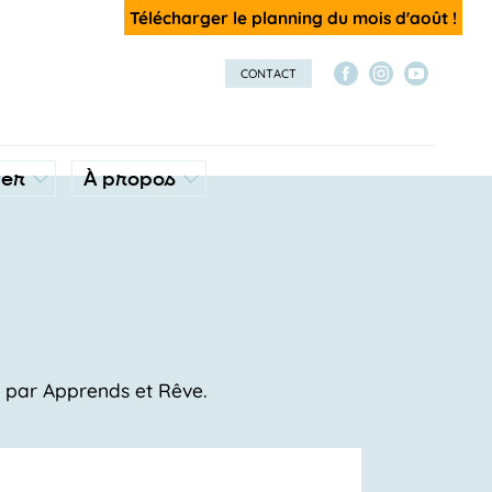
Télécharger le planning du mois d'août !
CONTACT
ver
À propos
s par Apprends et Rêve.