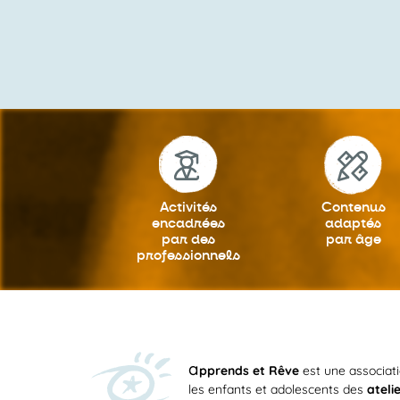
Activités
Contenus
encadrées
adaptés
par des
par âge
professionnels
a
pprends et Rêve
est une associat
les enfants et adolescents des
ateli